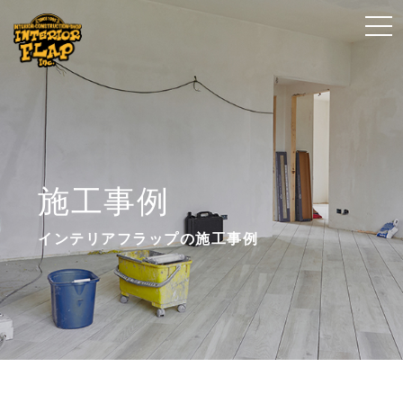
t
t
o
o
g
g
g
g
l
l
e
e
n
n
施工事例
a
a
v
v
インテリアフラップの施工事例
i
i
g
g
a
a
t
t
i
i
o
o