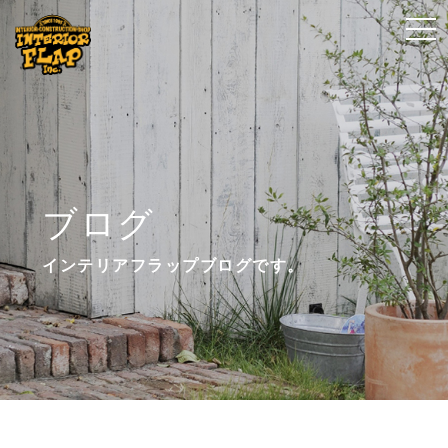
t
t
o
o
g
g
g
g
l
l
e
e
n
n
ブログ
a
a
v
v
インテリアフラップブログです。
i
i
g
g
a
a
t
t
i
i
o
o