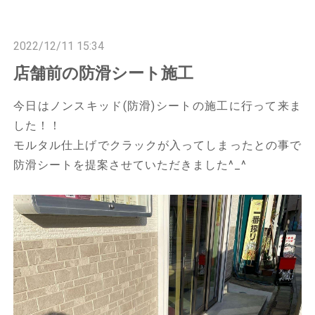
n
n
2022/12/11 15:34
店舗前の防滑シート施工
今日はノンスキッド(防滑)シートの施工に行って来ま
した！！
モルタル仕上げでクラックが入ってしまったとの事で
防滑シートを提案させていただきました^_^