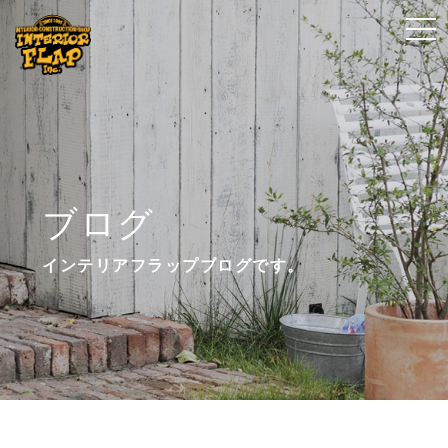
t
t
o
o
g
g
g
g
l
l
e
e
n
n
ブログ
a
a
v
v
インテリアフラップブログです。
i
i
g
g
a
a
t
t
i
i
o
o