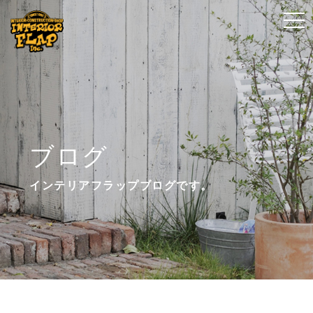
t
t
o
o
g
g
g
g
l
l
e
e
n
n
ブログ
a
a
v
v
インテリアフラップブログです。
i
i
g
g
a
a
t
t
i
i
o
o