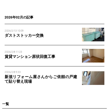
n
n
2026年02月の記事
2026/2/13 10:09
ダストストッカー交換
2026/2/8 11:23
賃貸マンション原状回復工事
2026/2/8 9:33
新規リフォーム屋さんからご依頼の戸建
て貼り替え現場
一覧