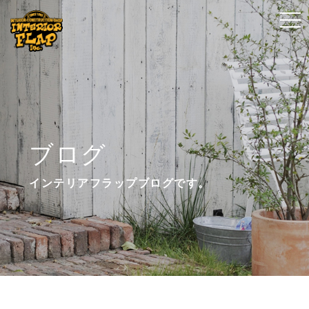
t
t
o
o
g
g
g
g
l
l
e
e
n
n
ブログ
a
a
v
v
インテリアフラップブログです。
i
i
g
g
a
a
t
t
i
i
o
o