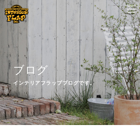
t
t
o
o
g
g
g
g
l
l
e
e
n
n
ブログ
a
a
v
v
インテリアフラップブログです。
i
i
g
g
a
a
t
t
i
i
o
o