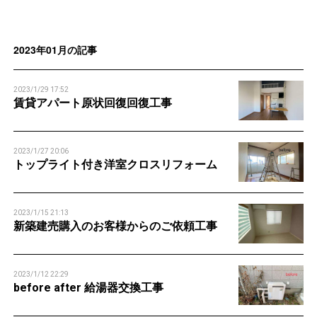
n
n
2023年01月の記事
2023/1/29 17:52
賃貸アパート原状回復回復工事
2023/1/27 20:06
トップライト付き洋室クロスリフォーム
2023/1/15 21:13
新築建売購入のお客様からのご依頼工事
2023/1/12 22:29
before after 給湯器交換工事