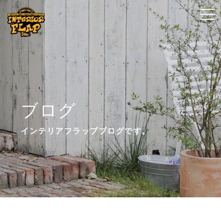
t
t
o
o
g
g
g
g
l
l
e
e
n
n
ブログ
a
a
v
v
インテリアフラップブログです。
i
i
g
g
a
a
t
t
i
i
o
o