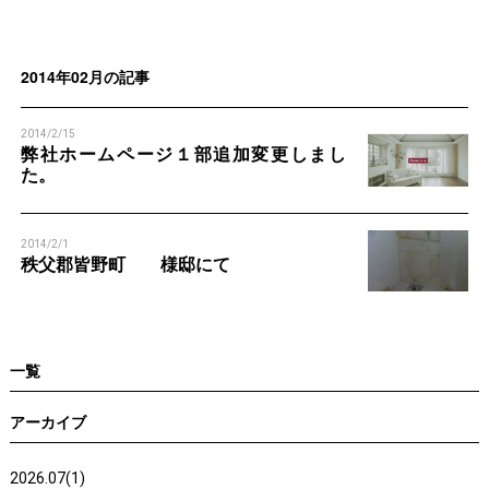
n
n
2014年02月の記事
2014/2/15
弊社ホームページ１部追加変更しまし
た。
2014/2/1
秩父郡皆野町 様邸にて
一覧
アーカイブ
2026.07(1)