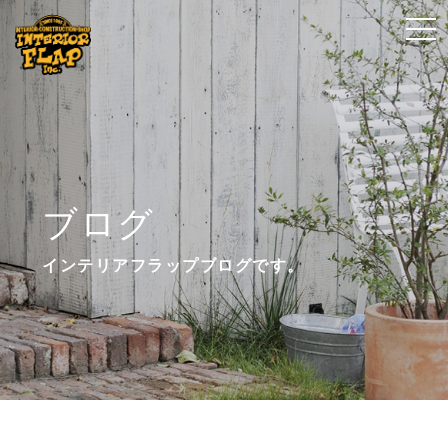
t
t
o
o
g
g
g
g
l
l
e
e
n
n
ブログ
a
a
v
v
インテリアフラップブログです。
i
i
g
g
a
a
t
t
i
i
o
o