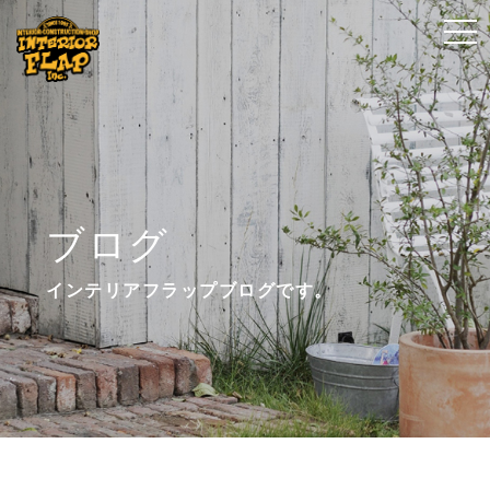
t
t
o
o
g
g
g
g
l
l
e
e
n
n
ブログ
a
a
v
v
インテリアフラップブログです。
i
i
g
g
a
a
t
t
i
i
o
o