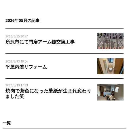
n
n
2026年05月の記事
2026/5/25 20:37
所沢市にて門扉アーム錠交換工事
2026/5/13 18:04
平屋内装リフォーム
2026/5/13 17:33
焼肉で茶色になった壁紙が生まれ変わり
ました笑
一覧