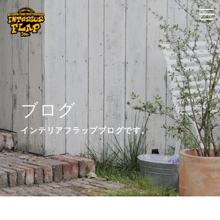
t
t
o
o
g
g
g
g
l
l
e
e
n
n
ブログ
a
a
v
v
インテリアフラップブログです。
i
i
g
g
a
a
t
t
i
i
o
o