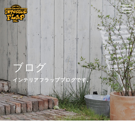
t
t
o
o
g
g
g
g
l
l
e
e
n
n
ブログ
a
a
v
v
インテリアフラップブログです。
i
i
g
g
a
a
t
t
i
i
o
o