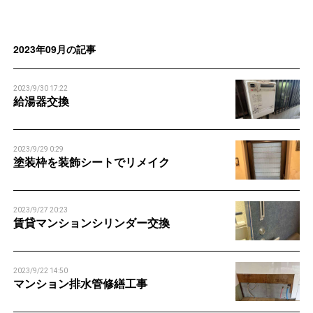
n
n
2023年09月の記事
2023/9/30 17:22
給湯器交換
2023/9/29 0:29
塗装枠を装飾シートでリメイク
2023/9/27 20:23
賃貸マンションシリンダー交換
2023/9/22 14:50
マンション排水管修繕工事