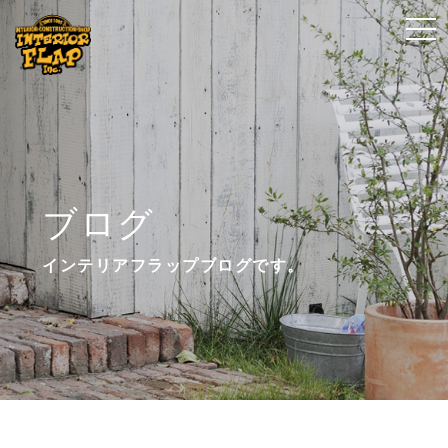
t
t
o
o
g
g
g
g
l
l
e
e
n
n
ブログ
a
a
v
v
インテリアフラップブログです。
i
i
g
g
a
a
t
t
i
i
o
o