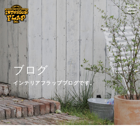
t
t
o
o
g
g
g
g
l
l
e
e
n
n
ブログ
a
a
v
v
インテリアフラップブログです。
i
i
g
g
a
a
t
t
i
i
o
o