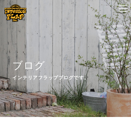
t
t
o
o
g
g
g
g
l
l
e
e
n
n
ブログ
a
a
v
v
インテリアフラップブログです。
i
i
g
g
a
a
t
t
i
i
o
o