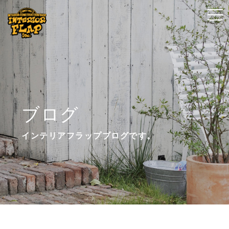
t
t
o
o
g
g
g
g
l
l
e
e
n
n
ブログ
a
a
v
v
インテリアフラップブログです。
i
i
g
g
a
a
t
t
i
i
o
o