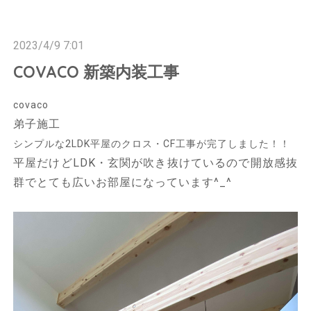
n
n
2023/4/9 7:01
COVACO 新築内装工事
covaco
弟子施工
シンプルな2LDK平屋の
クロス・CF工事が完了しました！！
平屋だけどLDK・玄関が吹き抜けているので開放感抜
群でとても広いお部屋になっています^_^