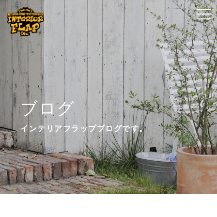
t
t
o
o
g
g
g
g
l
l
e
e
n
n
ブログ
a
a
v
v
インテリアフラップブログです。
i
i
g
g
a
a
t
t
i
i
o
o