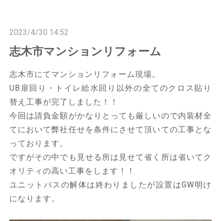
n
n
2023/4/30 14:52
志木市マンションリフォーム
志木市にてマンションリフォーム現場。
UB扉回り・トイレ給水回り以外の全てのクロス貼り
替え工事が完了しました！！
今回は請負金額がかなりとっても厳しいので内装材全
てにおいて弊社任せを条件にさせて頂いての工事とな
っております。
ですがその中でも見せる所は見せて省く所は省いてク
オリティの高い工事をします！！
ユニットバスの解体は終わりましたが設置はGW明け
になります。