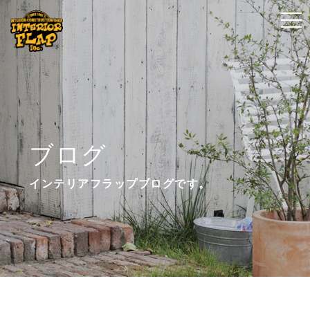
t
t
o
o
g
g
g
g
l
l
e
e
n
n
ブログ
a
a
v
v
インテリアフラップブログです。
i
i
g
g
a
a
t
t
i
i
o
o