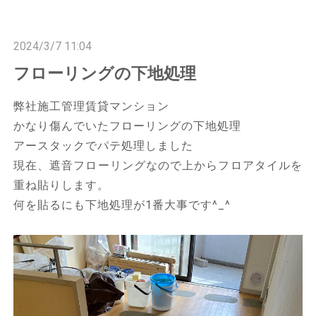
n
n
2024/3/7 11:04
フローリングの下地処理
弊社施工管理賃貸マンション
かなり傷んでいたフローリングの下地処理
アースタックでパテ処理しました
現在、遮音フローリングなので上からフロアタイルを
重ね貼りします。
何を貼るにも下地処理が1番大事です^_^