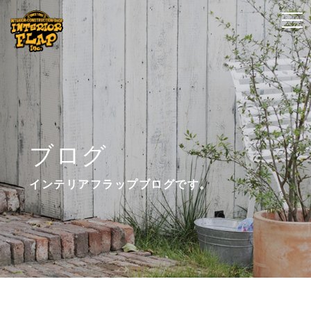
t
t
o
o
g
g
g
g
l
l
e
e
n
n
ブログ
a
a
v
v
インテリアフラップブログです。
i
i
g
g
a
a
t
t
i
i
o
o