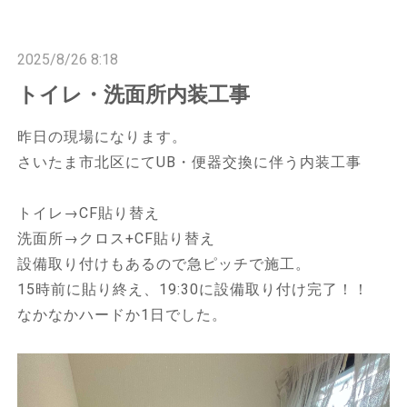
n
n
2025/8/26 8:18
トイレ・洗面所内装工事
昨日の現場になります。
さいたま市北区にてUB・便器交換に伴う内装工事
トイレ→CF貼り替え
洗面所→クロス+CF貼り替え
設備取り付けもあるので急ピッチで施工。
15時前に貼り終え、19:30に設備取り付け完了！！
なかなかハードか1日でした。