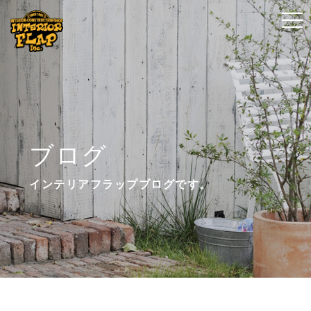
t
t
o
o
g
g
g
g
l
l
e
e
n
n
ブログ
a
a
v
v
インテリアフラップブログです。
i
i
g
g
a
a
t
t
i
i
o
o