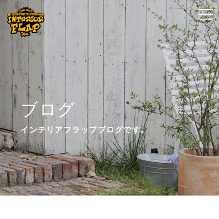
t
t
o
o
g
g
g
g
l
l
e
e
n
n
ブログ
a
a
v
v
インテリアフラップブログです。
i
i
g
g
a
a
t
t
i
i
o
o