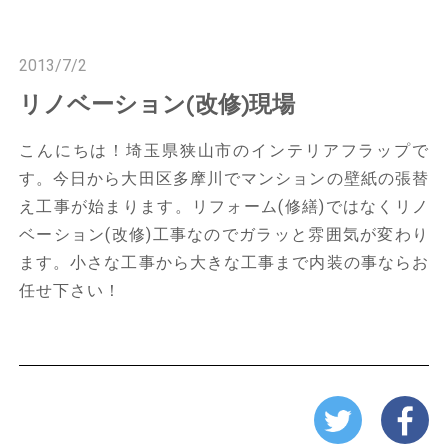
n
n
2013/7/2
リノベーション(改修)現場
こんにちは！埼玉県狭山市のインテリアフラップで
す。今日から大田区多摩川でマンションの壁紙の張替
え工事が始まります。リフォーム(修繕)ではなくリノ
ベーション(改修)工事なのでガラッと雰囲気が変わり
ます。小さな工事から大きな工事まで内装の事ならお
任せ下さい！