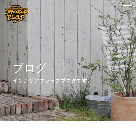
t
t
o
o
g
g
g
g
l
l
e
e
n
n
ブログ
a
a
v
v
インテリアフラップブログです。
i
i
g
g
a
a
t
t
i
i
o
o