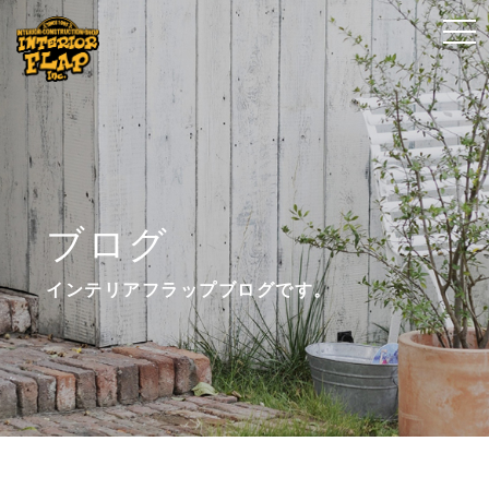
t
t
o
o
g
g
g
g
l
l
e
e
n
n
ブログ
a
a
v
v
インテリアフラップブログです。
i
i
g
g
a
a
t
t
i
i
o
o