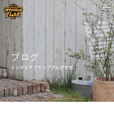
t
t
o
o
g
g
g
g
l
l
e
e
n
n
ブログ
a
a
v
v
インテリアフラップブログです。
i
i
g
g
a
a
t
t
i
i
o
o