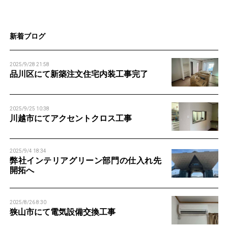
n
n
新着ブログ
2025/9/28 21:58
品川区にて新築注文住宅内装工事完了
2025/9/25 10:38
川越市にてアクセントクロス工事
2025/9/4 18:34
弊社インテリアグリーン部門の仕入れ先
開拓へ
2025/8/26 8:30
狭山市にて電気設備交換工事