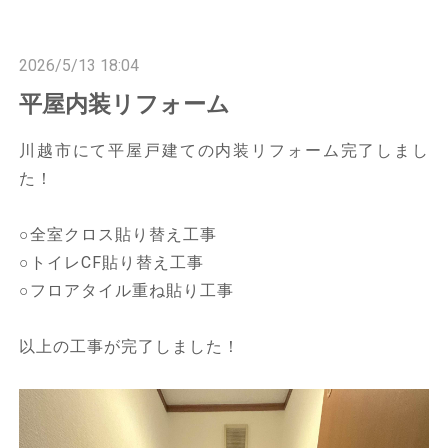
n
n
2026/5/13 18:04
平屋内装リフォーム
川越市にて平屋戸建ての内装リフォーム完了しまし
た！
○全室クロス貼り替え工事
○トイレCF貼り替え工事
○フロアタイル重ね貼り工事
以上の工事が完了しました！