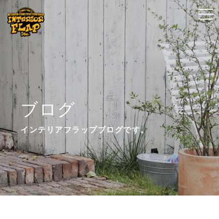
t
t
o
o
g
g
g
g
l
l
e
e
n
n
ブログ
a
a
v
v
インテリアフラップブログです。
i
i
g
g
a
a
t
t
i
i
o
o