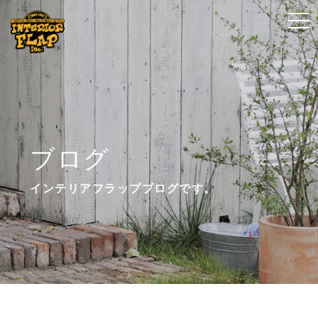
t
t
o
o
g
g
g
g
l
l
e
e
n
n
ブログ
a
a
v
v
インテリアフラップブログです。
i
i
g
g
a
a
t
t
i
i
o
o