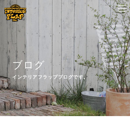
t
t
o
o
g
g
g
g
l
l
e
e
n
n
ブログ
a
a
v
v
インテリアフラップブログです。
i
i
g
g
a
a
t
t
i
i
o
o