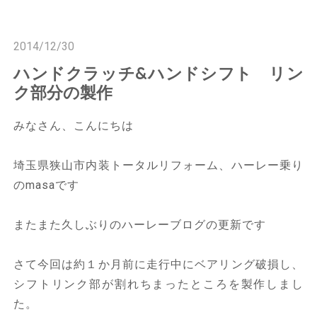
n
n
2014/12/30
ハンドクラッチ&ハンドシフト リン
ク部分の製作
みなさん、こんにちは
埼玉県狭山市内装トータルリフォーム、ハーレー乗り
のmasaです
またまた久しぶりのハーレーブログの更新です
さて今回は約１か月前に走行中にベアリング破損し、
シフトリンク部が割れちまったところを製作しまし
た。