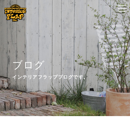
t
t
o
o
g
g
g
g
l
l
e
e
n
n
ブログ
a
a
v
v
インテリアフラップブログです。
i
i
g
g
a
a
t
t
i
i
o
o